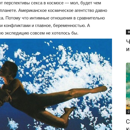
 перспективы секса в космосе — мол, будет чем
 планете. Американское космическое агентство давно
еха. Потому что интимные отношения в сравнительно
 конфликтами и главное, беременностью. А
Ф
ую экспедицию совсем не хотелось бы.
Ч
и
С
С
к