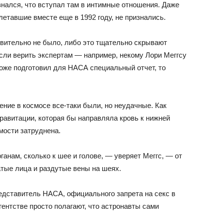
изнался, что вступал там в интимные отношения. Даже
летавшие вместе еще в 1992 году, не признались.
твительно не было, либо это тщательно скрывают
сли верить экспертам — например, некому Лори Меггсу
й тоже подготовил для НАСА специальный отчет, то
ние в космосе все-таки были, но неудачные. Как
гравитации, которая бы направляла кровь к нижней
мости затруднена.
анам, сколько к шее и голове, — уверяет Меггс, — от
атые лица и раздутые вены на шеях.
едставитель НАСА, официального запрета на секс в
гентстве просто полагают, что астронавты сами