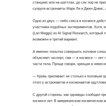
станциях или на шаттлах, до сих пор не пр
супруги-астронавты Марк Ли и Джен Дэвис, 
Одно из двух — либо секса в космосе дейс
участники подобных экспериментов. Хотя, е
(Lori Meggs) из AI Signal Research, которы
возможен и третий вариант.
А именно: попытки совершить половое сноше
объясняет эксперт, там — в космосе — нет 
части тела. Проще говоря, эрекция в невесо
— Кровь приливает не столько к половым орг
этого у астронавтов и космонавтов одутлов
С другой стороны, как однажды сообщил пр
космосе нет. В американском космическом а