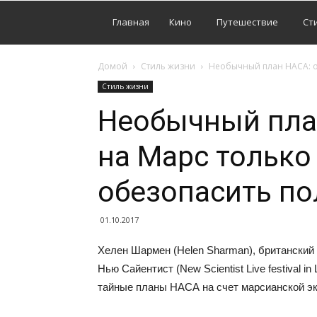
Главная
Кино
Путешествие
Ст
Домой
Стиль жизни
Необычный план НАСА: о
Стиль жизни
Необычный пла
на Марс только
обезопасить по
01.10.2017
Хелен Шармен (Helen Sharman), британский
Нью Сайентист (New Scientist Live festival i
тайные планы НАСА на счет марсианской э