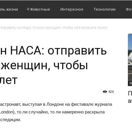
иль жизни
Животные
Интересное
Технологии
Фо
тправить на Марс только женщин, чтобы обезопасить полет
н НАСА: отправить
 женщин, чтобы
лет
П
426
П
а
 астронавт, выступая в Лондоне на фестивале журнала
n London), то ли случайно, то ли намеренно раскрыла
кспедиции.