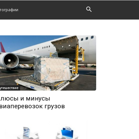
тографии
утешествие
люсы и минусы
виаперевозок грузов