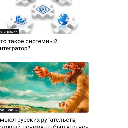
отографии
то такое системный
нтегратор?
тиль жизни
мысл русских ругательств,
оторый почему-то был утрачен