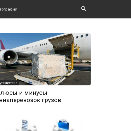
тографии
утешествие
люсы и минусы
виаперевозок грузов