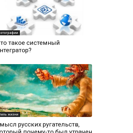
отографии
то такое системный
нтегратор?
тиль жизни
мысл русских ругательств,
оторый почему-то был утрачен