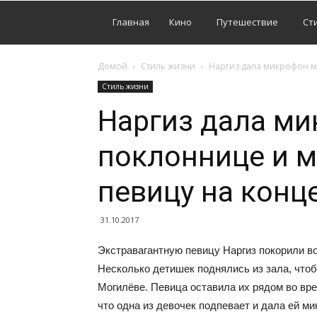
Главная
Кино
Путешествие
Ст
Домой
Стиль жизни
Наргиз дала микрофон м
Стиль жизни
Наргиз дала м
поклоннице и 
певицу на конце
31.10.2017
Экстравагантную певицу Наргиз покорили в
Несколько детишек поднялись из зала, чтоб
Могилёве. Певица оставила их рядом во вр
что одна из девочек подпевает и дала ей м