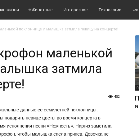
иль жизни
Животные
Интересное
Технологии
Фо
аленькой поклоннице и малышка затмила певицу на концерте!
икрофон маленькой
малышка затмила
рте!
П
452
П
а
окальные данные ее семилетней поклонницы.
ы подарить певице цветы во время концерта в
емя исполнения песни «Нежность». Наргиз заметила,
икрофон, чтобы малышка спела припев. Девочка не