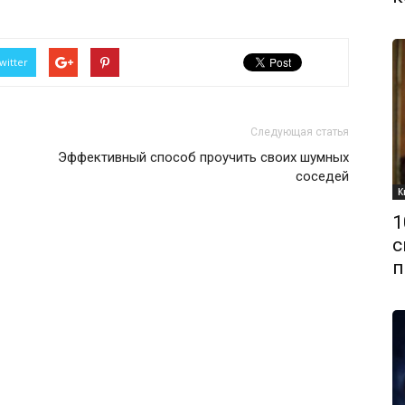
witter
Следующая статья
Эффективный способ проучить своих шумных
соседей
К
1
с
п