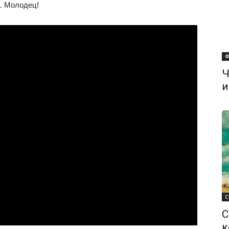
. Молодец!
Ф
Ч
и
С
С
к