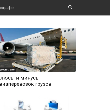
тографии
утешествие
люсы и минусы
виаперевозок грузов