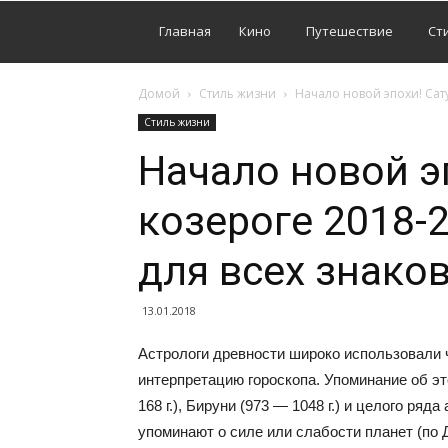
Главная
Кино
Путешествие
Ст
Домой
Стиль жизни
Начало новой эпохи! Сату
Стиль жизни
Начало новой э
козероге 2018-
для всех знаков
13.01.2018
Астрологи древности широко использовали 
интерпретацию гороскопа. Упоминание об э
168 г.), Бируни (973 — 1048 г.) и целого ряд
упоминают о силе или слабости планет (по 