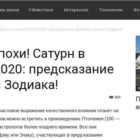
иль жизни
Животные
Интересное
Технологии
Фо
рн в козероге 2018-2020: предсказание для всех знаков Зодиака!
похи! Сатурн в
2020: предсказание
 Зодиака!
П
809
П
а
числовое выражение качественного влияния планет на
том можно встретить в произведениях Птолемея (100 —
а астрологов более позднего времени. Все они
Дому или Знаку), участвующих в предсказаниях