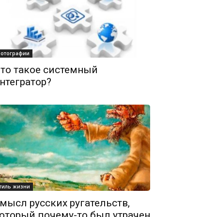
отографии
то такое системный
нтегратор?
тиль жизни
мысл русских ругательств,
оторый почему-то был утрачен