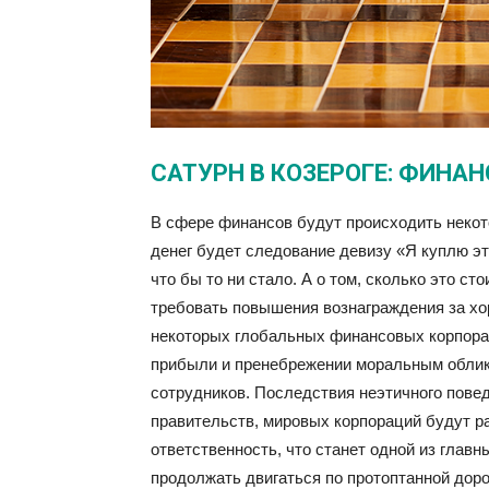
САТУРН В КОЗЕРОГЕ: ФИНА
В сфере финансов будут происходить неко
денег будет следование девизу «Я куплю это
что бы то ни стало. А о том, сколько это с
требовать повышения вознаграждения за хо
некоторых глобальных финансовых корпорац
прибыли и пренебрежении моральным облик
сотрудников. Последствия неэтичного повед
правительств, мировых корпораций будут р
ответственность, что станет одной из главн
продолжать двигаться по протоптанной доро