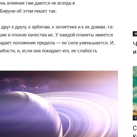
ень влияния там даются не всегда в
Бируни об этом пишет так:
уг к другу, к орбитам, к эклиптике и к их домам, т.е.
Ф
ие и плохие качества их. У каждой планеты имеется
кидает положение предела — ее сила уменьшается. И,
Ч
бости, и, если она покидает его, ее слабость
и
С
С
к