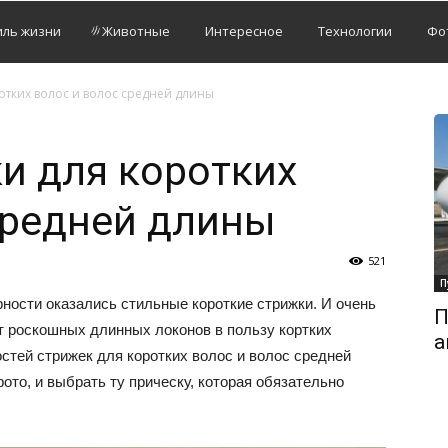
иль жизни
Животные
Интересное
Технологии
Фо
отких волос и волос средней длины
и для коротких
средней длины
521
П
рности оказались стильные короткие стрижки. И очень
П
т роскошных длинных локонов в пользу кортких
а
стей стрижек для коротких волос и волос средней
ото, и выбрать ту прическу, которая обязательно