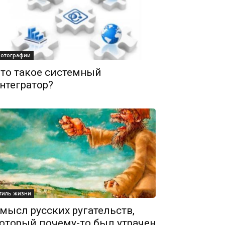
отографии
то такое системный
нтегратор?
тиль жизни
мысл русских ругательств,
оторый почему-то был утрачен