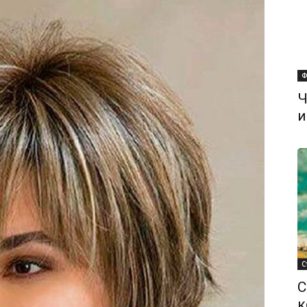
Ф
Ч
и
С
С
к