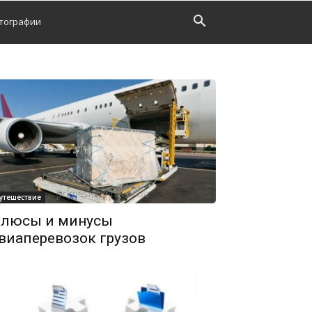
тографии
утешествие
люсы и минусы
виаперевозок грузов