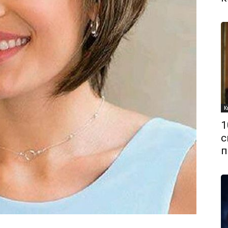
К
1
с
п