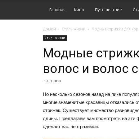
Главная
Кино
Путешествие
Ст
Домой
Стиль жизни
Модные стрижки для кор
Стиль жизни
Модные стрижк
волос и волос 
10.01.2018
Но несколько сезонов назад на пике популя
многие знаменитые красавицы отказались о
стрижек. Существует множество разновидно
длины. Предлагаем вам посмотреть на эти ф
сделает вас неотразимой.