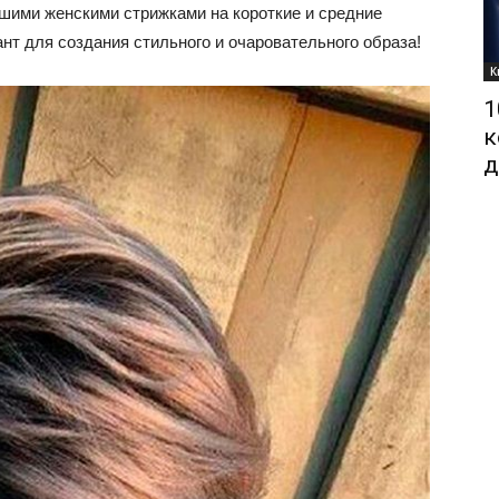
шими женскими стрижками на короткие и средние
нт для создания стильного и очаровательного образа!
К
1
к
д