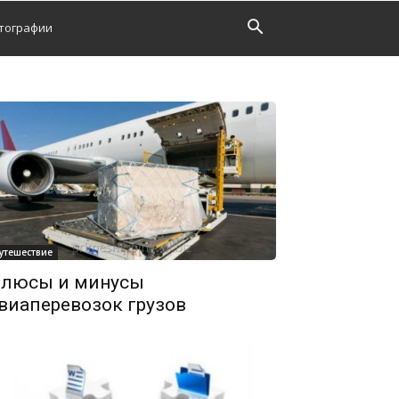
тографии
утешествие
люсы и минусы
виаперевозок грузов