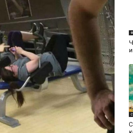
Ф
Ч
и
С
С
к