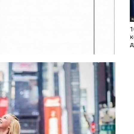
К
1
к
д