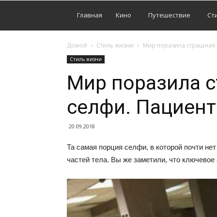
Главная
Кино
Путешествие
Ст
Домой
Стиль жизни
Мир поразила страшная 
Стиль жизни
Мир поразила с
селфи. Пациен
20.09.2018
Та самая порция селфи, в которой почти нет
частей тела. Вы же заметили, что ключевое