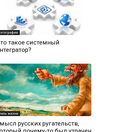
отографии
то такое системный
нтегратор?
тиль жизни
мысл русских ругательств,
оторый почему-то был утрачен