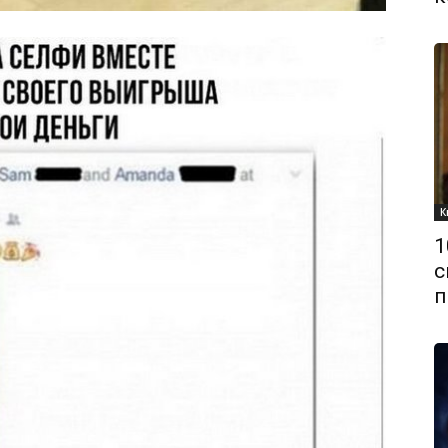
К
1
с
п