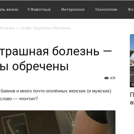
иль жизни
Животные
Интересное
Технологии
Фо
болезнь — селфи. Пациенты обречены
трашная болезнь —
ты обречены
479
П
 баянов и много почти оголённых женских (и мужских)
П
 слово — «почти»?
а