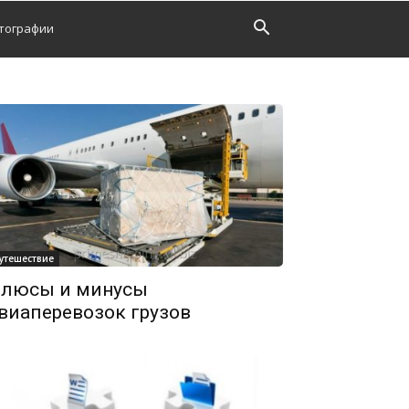
тографии
утешествие
люсы и минусы
виаперевозок грузов