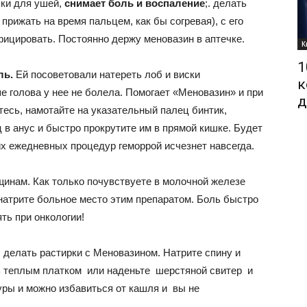
ки для ушей,
снимает боль и воспаление
;. делать
прижать на время пальцем, как бы согревая), с его
ицировать. Постоянно держу меновазин в аптечке.
К
1
ль.
Ей посоветовали натереть лоб и виски
к
 голова у нее не болела. Помогает «Меновазин» и при
д
есь, намотайте на указательный палец бинтик,
 в анус и быстро прокрутите им в прямой кишке. Будет
ких ежедневных процедур геморрой исчезнет навсегда.
инам. Как только почувствуете в молочной железе
натрите больное место этим препаратом. Боль быстро
ть при онкологии!
делать растирки с Меновазином. Натрите спину и
сь теплым платком или наденьте шерстяной свитер и
уры и можно избавиться от кашля и вы не