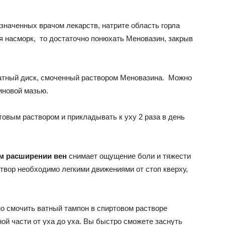
азначенных врачом лекарств, натрите область горла
я насморк, то достаточно понюхать Меновазин, закрыв
ватный диск, смоченный раствором Меновазина. Можно
иновой мазью.
овым раствором и прикладывать к уху 2 раза в день
ом расширении вен
снимает ощущение боли и тяжести
створ необходимо легкими движениями от стоп кверху,
но смочить ватный тампон в спиртовом растворе
ой части от уха до уха. Вы быстро сможете заснуть