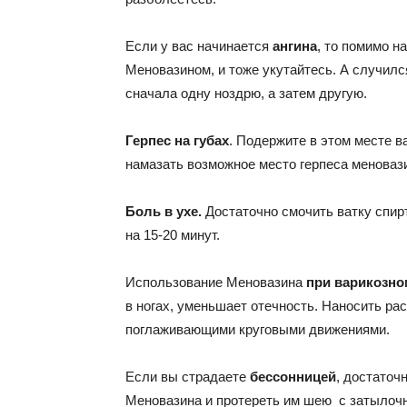
Если у вас начинается
ангина
, то помимо н
Меновазином, и тоже укутайтесь. А случилс
сначала одну ноздрю, а затем другую.
Герпес на губах
. Подержите в этом месте 
намазать возможное место герпеса меноваз
Боль в ухе.
Достаточно смочить ватку спирт
на 15-20 минут.
Использование Меновазина
при варикозн
в ногах, уменьшает отечность. Наносить ра
поглаживающими круговыми движениями.
Если вы страдаете
бессонницей
, достаточ
Меновазина и протереть им шею с затылочн