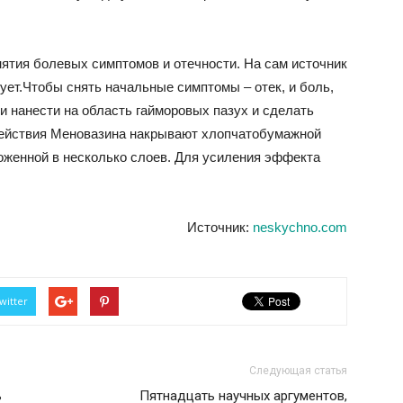
нятия болевых симптомов и отечности. На сам источник
ует.Чтобы снять начальные симптомы – отек, и боль,
 нанести на область гайморовых пазух и сделать
 действия Меновазина накрывают хлопчатобумажной
оженной в несколько слоев. Для усиления эффекта
Источник:
neskychno.com
witter
Следующая статья
ь
Пятнадцать научных аргументов,