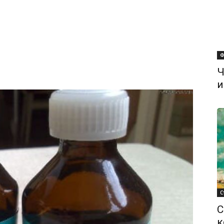
Ф
Ч
и
С
С
к