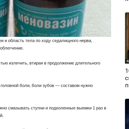
и и область тела по ходу седалищного нерва,
 облегчение.
К
тью излечить, втирая в продолжение длительного
1
с
п
и головной боли, боли зубов — составом нужно
ужно смазывать ступни и подколенные выемки 1 раз в
й.