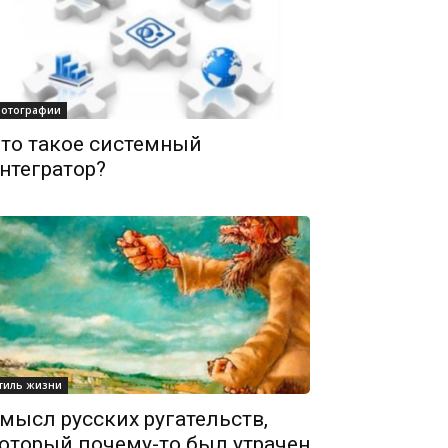
отографии
то такое системный
нтегратор?
тиль жизни
мысл русских ругательств,
оторый почему-то был утрачен