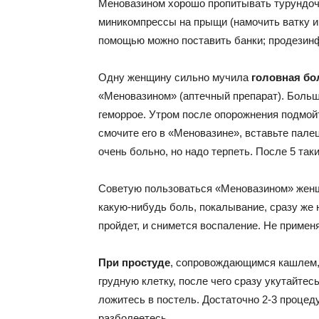
Меновазином хорошо пропитывать турундоч
миникомпрессы на прыщи (намочить ватку и 
помощью можно поставить банки; продезинф
Одну женщину сильно мучила
головная бо
«Меновазином» (аптечный препарат). Больше
геморрое. Утром после опорожнения подмойт
смочите его в «Меновазине», вставьте палец
очень больно, но надо терпеть. После 5 та
Советую пользоваться «Меновазином» женщ
какую-нибудь боль, покалывание, сразу же 
пройдет, и снимется воспаление. Не применя
При простуде
, сопровождающимся кашлем, 
грудную клетку, после чего сразу укутайте
ложитесь в постель. Достаточно 2-3 процед
разболеетесь.