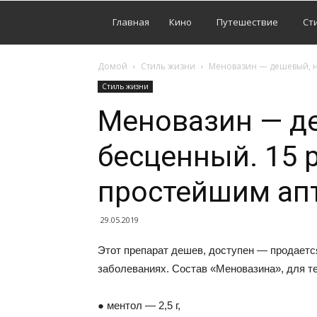
Главная
Кино
Путешествие
Ст
Домой
Стиль жизни
Меновазин — дешевый, н
Стиль жизни
Меновазин — д
бесценный. 15 
простейшим ап
29.05.2019
Этот препарат дешев, доступен — продается
заболеваниях. Состав «Меновазина», для тех,
● ментол — 2,5 г,