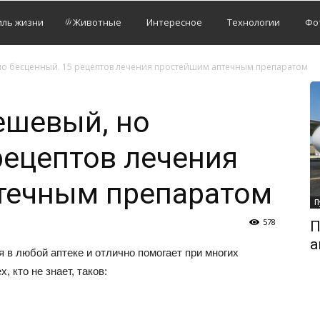
иль жизни
Животные
Интересное
Технологии
Фо
о бесценный. 15 рецептов лечения простейшим аптечным препаратом
ешевый, но
рецептов лечения
течным препаратом
П
578
П
а
 в любой аптеке и отлично помогает при многих
 кто не знает, таков: