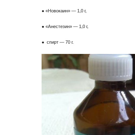
● «Новокаин» — 1,0 г,
● «Анестезин» — 1,0 г,
● спирт — 70 г.