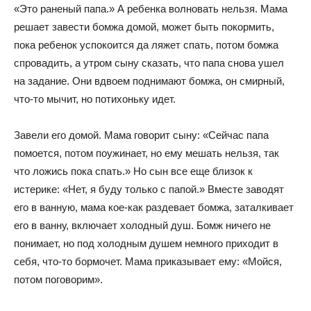
«Это раненый папа.» А ребенка волновать нельзя. Мама
решает завести бомжа домой, может быть покормить,
пока ребенок успокоится да ляжет спать, потом бомжа
спровадить, а утром сыну сказать, что папа снова ушел
на задание. Они вдвоем поднимают бомжа, он смирный,
что-то мычит, но потихоньку идет.
Завели его домой. Мама говорит сыну: «Сейчас папа
помоется, потом поужинает, но ему мешать нельзя, так
что ложись пока спать.» Но сын все еще близок к
истерике: «Нет, я буду только с папой.» Вместе заводят
его в ванную, мама кое-как раздевает бомжа, заталкивает
его в ванну, включает холодный душ. Бомж ничего не
понимает, но под холодным душем немного приходит в
себя, что-то бормочет. Мама приказывает ему: «Мойся,
потом поговорим».