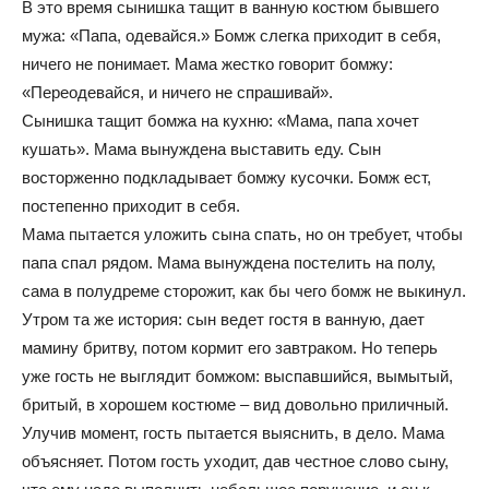
В это время сынишка тащит в ванную костюм бывшего
мужа: «Папа, одевайся.» Бомж слегка приходит в себя,
ничего не понимает. Мама жестко говорит бомжу:
«Переодевайся, и ничего не спрашивай».
Сынишка тащит бомжа на кухню: «Мама, папа хочет
кушать». Мама вынуждена выставить еду. Сын
восторженно подкладывает бомжу кусочки. Бомж ест,
постепенно приходит в себя.
Мама пытается уложить сына спать, но он требует, чтобы
папа спал рядом. Мама вынуждена постелить на полу,
сама в полудреме сторожит, как бы чего бомж не выкинул.
Утром та же история: сын ведет гостя в ванную, дает
мамину бритву, потом кормит его завтраком. Но теперь
уже гость не выглядит бомжом: выспавшийся, вымытый,
бритый, в хорошем костюме – вид довольно приличный.
Улучив момент, гость пытается выяснить, в дело. Мама
объясняет. Потом гость уходит, дав честное слово сыну,