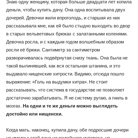
Знаю одну женщину, которая больше двадцати лет копила
деньги, чтобы купить дачу. Она одна воспитывала двух
дочерей. Девочки жили впроголодь, и старшая из них
рассказывала мне, как ей было стыдно выходить во двор
в старых вельветовых брюках с залатанными коленями.
Девочка росла, и с каждым годом волшебным образом
росли её брюки. Сантиметр за сантиметром
разворачивалась подвёрнутая снизу ткань. Она была не
такой вылинявшей, как вся остальная штанина, и это
выдавало нищенские хитрости. Видимо, отсюда пошло
выражение: «Голь на выдумки хитра». Не стоит
рассказывать, что система в государстве не позволяет
достаточно зарабатывать. Я не систему ругаю, а гниль в
мозгах.
На одни и те же деньги можно выглядеть
достойно или нищенски.
Когда мать, наконец, купила дачу, обе подросшие дочери
не имели к этой даче ни малейшего интереса, но