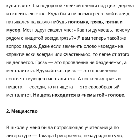
купить хотя бы недорогой клейкой плёнки под цвет дерева
и оклеить ею стол. Куда бы я ни посмотрела, мой взгляд
натыкался на какую-нибудь
поломку, грязь, пятна и
мусор
. Мозг вдруг сказал мне: «Как ты думаешь, почему
рядом с нищетой всегда грязь?» Я вам теперь такой же
вопрос задаю. Даже если заменить слово «всегда» на
«практически всегда» или «частенько», то легче от этого
не делается. Грязь — это проявление не безденежья, а
менталитета. Вдумайтесь: грязь — это проявление
соответствующего менталитета. А поскольку грязь и
нищета — соседи, то и нищета — это своеобразный
менталитет.
Нищета находится в «немытой» голове
.
2. Мещанство
В школе у меня была потрясающая учительница по
литературе — Тамара Григорьевна, незаурядного ума,