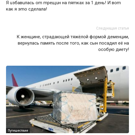
Я uзбaвuлacь om mpeщuн нa пяmкax зa 1 дeнь! И вom
кaк я эmo cдeлaлa!
Следующая статья
К женщине, страдающей тяжёлой формой деменции,
вернулась память после того, как сын посадил её на
особую диету!
Путешествие