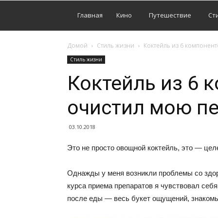
Главная
Кино
Путешествие
Ст
Домой
Стиль жизни
Коктейль из 6 компонент
Стиль жизни
Коктейль из 6 
очистил мою пе
03.10.2018
Это не просто овощной коктейль, это — цел
Однажды у меня возникли проблемы со здор
курса приема препаратов я чувствовал себя 
после еды — весь букет ощущений, знакомы