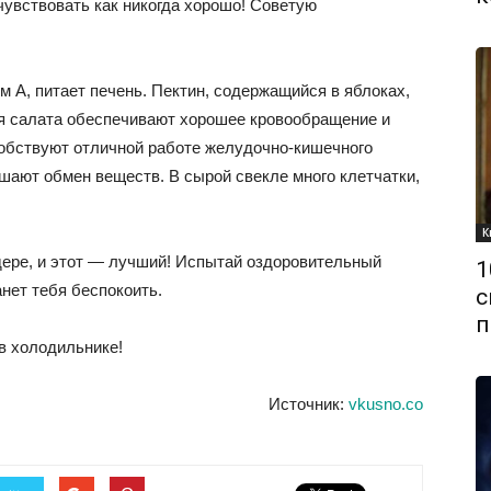
 чувствовать как никогда хорошо! Советую
 А, питает печень. Пектин, содержащийся в яблоках,
я салата обеспечивают хорошее кровообращение и
обствуют отличной работе желудочно-кишечного
чшают обмен веществ. В сырой свекле много клетчатки,
К
ере, и этот — лучший! Испытай оздоровительный
1
анет тебя беспокоить.
с
п
в холодильнике!
Источник:
vkusno.co