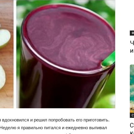
Ф
Ч
и
С
я вдохновился и решил попробовать его приготовить.
С
 Неделю я правильно питался и ежедневно выпивал
к