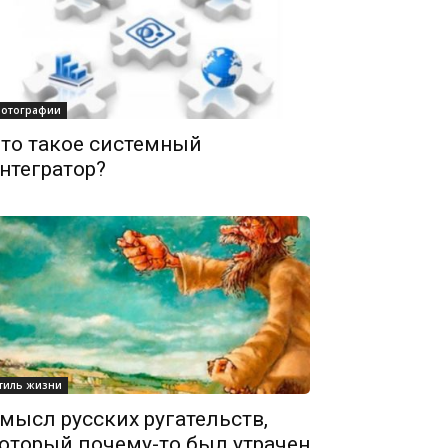
отографии
то такое системный
нтегратор?
тиль жизни
мысл русских ругательств,
оторый почему-то был утрачен