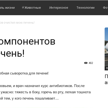
иль жизни
Животные
Интересное
Технологии
Фо
ов очистил мою печень!
компонентов
чень!
402
П
ебная сыворотка для печени!
П
а
овьем, и врач назначил курс антибиотиков. После
ужасно: тяжесть в боку, горечь во рту, легкая тошнота
й тем, у кого печень пошаливает…