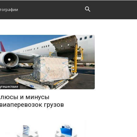
тографии
утешествие
люсы и минусы
виаперевозок грузов