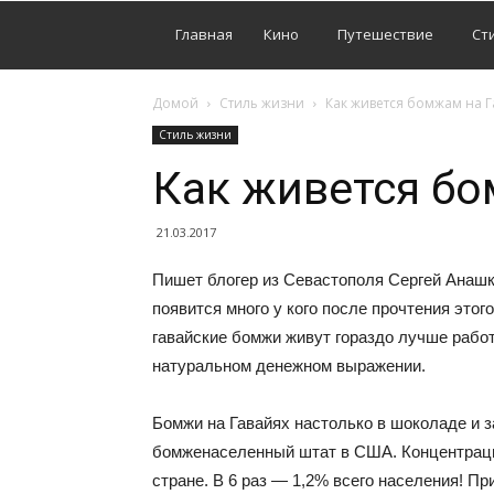
Главная
Кино
Путешествие
Ст
Домой
Стиль жизни
Как живется бомжам на Г
Стиль жизни
Как живется бо
21.03.2017
Пишет блогер из Севастополя Сергей Анашк
появится много у кого после прочтения этог
гавайские бомжи живут гораздо лучше работ
натуральном денежном выражении.
Бомжи на Гавайях настолько в шоколаде и 
бомженаселенный штат в США. Концентрация
стране. В 6 раз — 1,2% всего населения! Пр