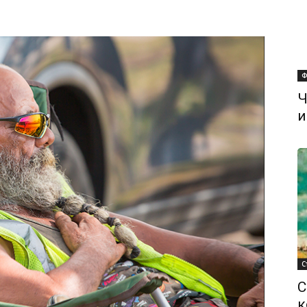
Ф
Ч
и
С
С
к