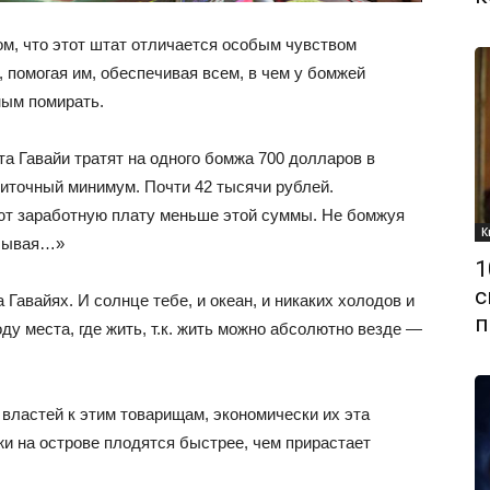
ом, что этот штат отличается особым чувством
, помогая им, обеспечивая всем, в чем у бомжей
ным помирать.
а Гавайи тратят на одного бомжа 700 долларов в
иточный минимум. Почти 42 тысячи рублей.
ют заработную плату меньше этой суммы. Не бомжуя
К
алывая…»
1
с
Гавайях. И солнце тебе, и океан, и никаких холодов и
п
ду места, где жить, т.к. жить можно абсолютно везде —
властей к этим товарищам, экономически их эта
и на острове плодятся быстрее, чем прирастает