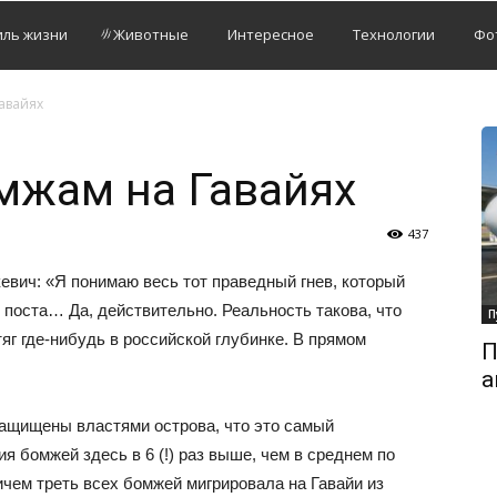
иль жизни
Животные
Интересное
Технологии
Фо
авайях
мжам на Гавайях
437
евич: «Я понимаю весь тот праведный гнев, который
о поста… Да, действительно. Реальность такова, что
П
яг где-нибудь в российской глубинке. В прямом
П
а
защищены властями острова, что это самый
 бомжей здесь в 6 (!) раз выше, чем в среднем по
ичем треть всех бомжей мигрировала на Гавайи из