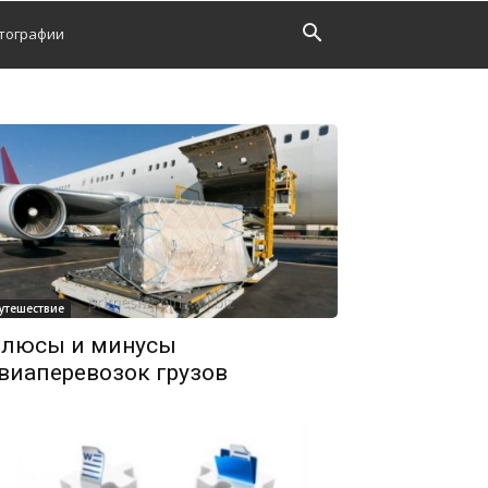
тографии
утешествие
люсы и минусы
виаперевозок грузов