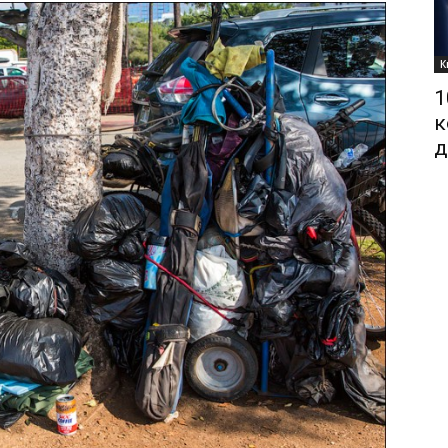
К
1
к
д