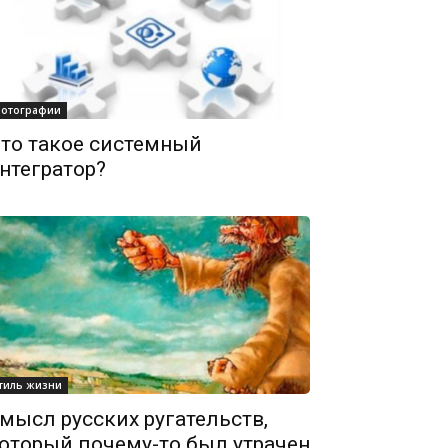
отографии
то такое системный
нтегратор?
тиль жизни
мысл русских ругательств,
оторый почему-то был утрачен