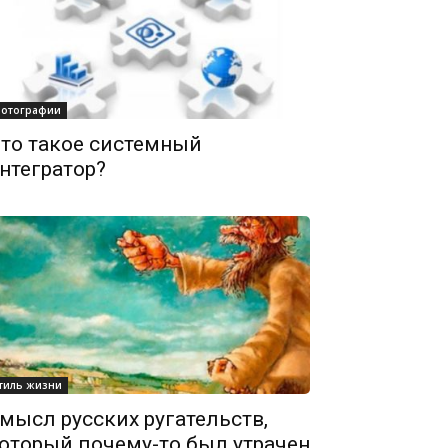
отографии
то такое системный
нтегратор?
тиль жизни
мысл русских ругательств,
оторый почему-то был утрачен