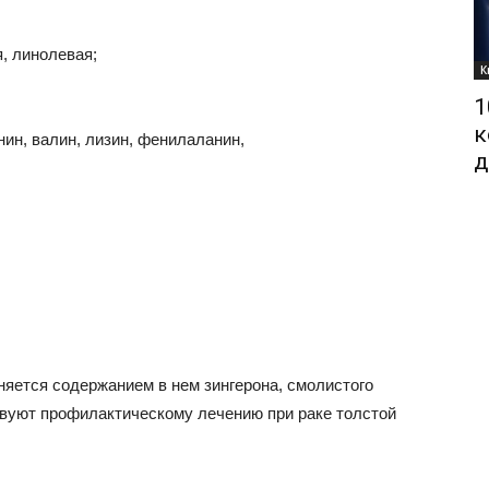
, линолевая;
К
1
к
нин, валин, лизин, фенилаланин,
д
няется содержанием в нем зингерона, смолистого
твуют профилактическому лечению при раке толстой