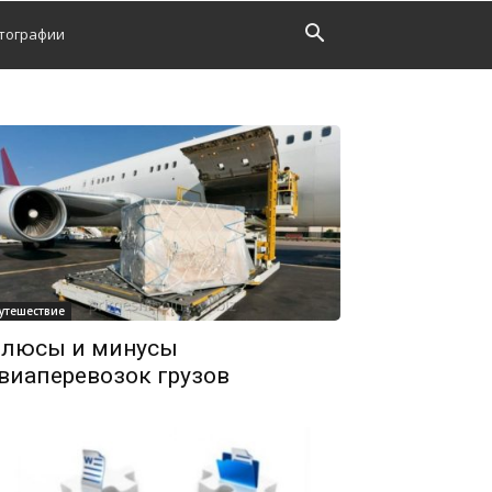
тографии
утешествие
люсы и минусы
виаперевозок грузов