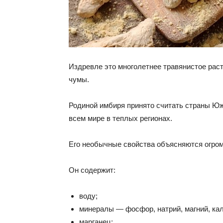
Издревле это многолетнее травянистое ра
чумы.
Родиной имбиря принято считать страны Юж
всем мире в теплых регионах.
Его необычные свойства объясняются огро
Он содержит:
воду;
минералы — фосфор, натрий, магний, каль
марганец;