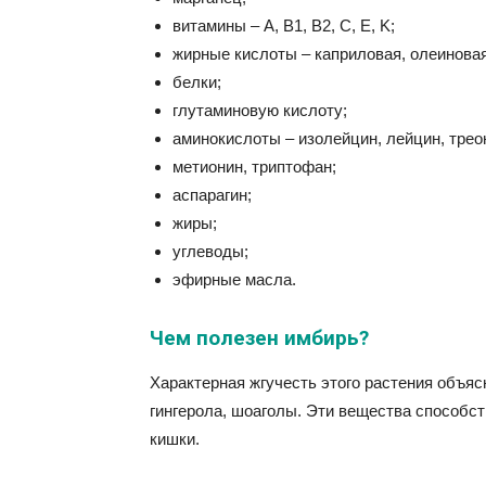
витамины – A, B1, B2, C, E, K;
жирные кислоты – каприловая, олеиновая
белки;
глутаминовую кислоту;
аминокислоты – изолейцин, лейцин, трео
метионин, триптофан;
аспарагин;
жиры;
углеводы;
эфирные масла.
Чем полезен имбирь?
Характерная жгучесть этого растения объяс
гингерола, шоаголы. Эти вещества способс
кишки.