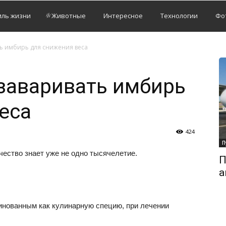
иль жизни
Животные
Интересное
Технологии
Фо
ть имбирь для снижения веса
заваривать имбирь
еса
424
П
ество знает уже не одно тысячелетие.
П
а
инованным как кулинарную специю, при лечении