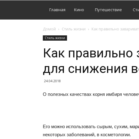
Главная
Кино
Путешествие
Ст
Домой
Стиль жизни
Как правильно заварива
Стиль жизни
Как правильно 
для снижения в
24.04.2018
О полезных качествах корня имбиря человеч
Его можно использовать сырым, сухим, мар
некоторых заболеваний, в косметологии.