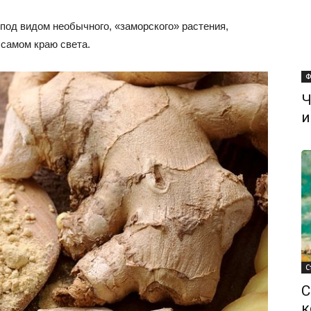
под видом необычного, «заморского» растения,
 самом краю света.
Ф
Ч
и
С
С
к