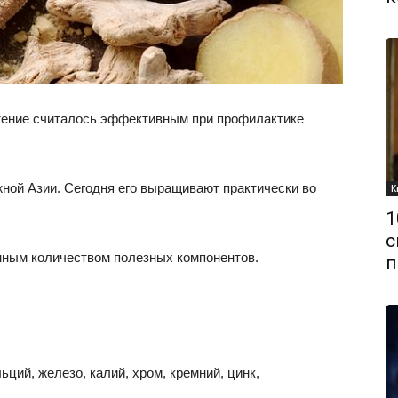
стение считалось эффективным при профилактике
ной Азии. Сегодня его выращивают практически во
К
1
с
мным количеством полезных компонентов.
п
ций, железо, калий, хром, кремний, цинк,