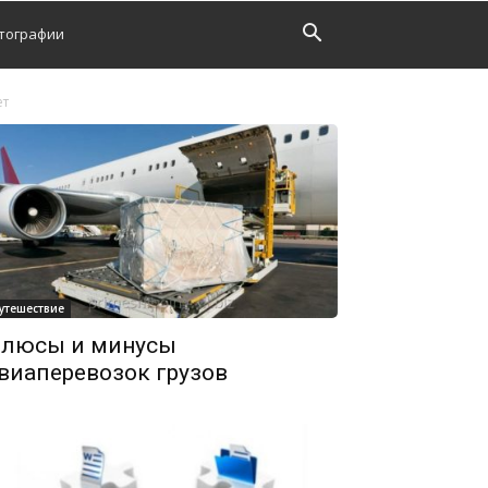
тографии
ет
утешествие
люсы и минусы
виаперевозок грузов