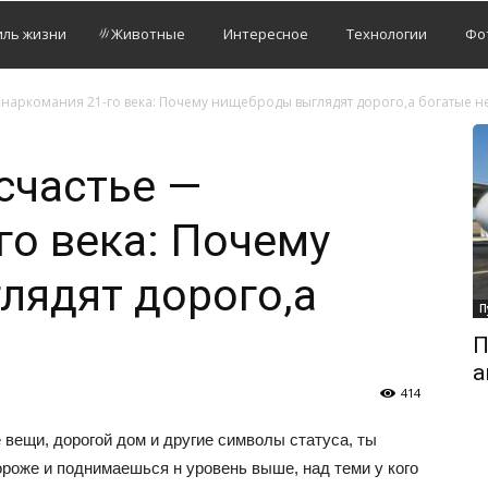
иль жизни
Животные
Интересное
Технологии
Фо
 наркомания 21-го века: Почему нищеброды выглядят дорого,а богатые н
счастье —
го века: Почему
лядят дорого,а
П
П
а
414
 вещи, дорогой дом и другие символы статуса, ты
роже и поднимаешься н уровень выше, над теми у кого