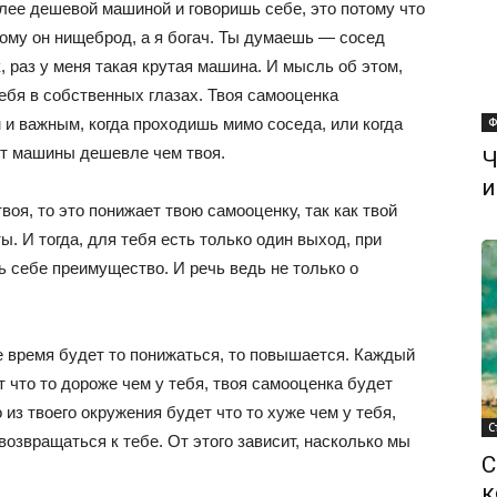
олее дешевой машиной и говоришь себе, это потому что
ому он нищеброд, а я богач. Ты думаешь — сосед
к, раз у меня такая крутая машина. И мысль об этом,
себя в собственных глазах. Твоя самооценка
и важным, когда проходишь мимо соседа, или когда
Ф
ят машины дешевле чем твоя.
Ч
и
воя, то это понижает твою самооценку, так как твой
ы. И тогда, для тебя есть только один выход, при
 себе преимущество. И речь ведь не только о
е время будет то понижаться, то повышается. Каждый
ет что то дороже чем у тебя, твоя самооценка будет
о из твоего окружения будет что то хуже чем у тебя,
С
возвращаться к тебе. От этого зависит, насколько мы
С
к