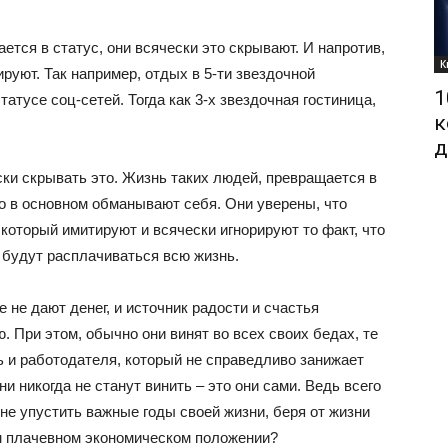
ается в статус, они всячески это скрывают. И напротив,
К
руют. Так например, отдых в 5-ти звездочной
1
татусе соц-сетей. Тогда как 3-х звездочная гостиница,
к
д
ески скрывать это. Жизнь таких людей, превращается в
о в основном обманывают себя. Они уверены, что
 который имитируют и всячески игнорируют то факт, что
и будут расплачиваться всю жизнь.
е не дают денег, и источник радости и счастья
. При этом, обычно они винят во всех своих бедах, те
ь и работодателя, который не справедливо занижает
и никогда не станут винить – это они сами. Ведь всего
и не упустить важные годы своей жизни, беря от жизни
ем плачевном экономическом положении?