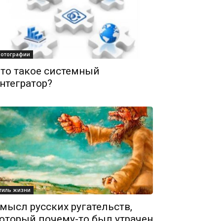
отографии
то такое системный
нтегратор?
тиль жизни
мысл русских ругательств,
оторый почему-то был утрачен