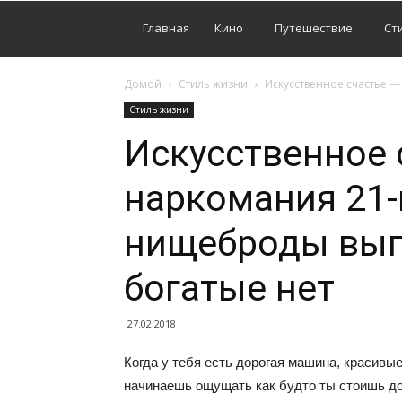
Главная
Кино
Путешествие
Ст
Домой
Стиль жизни
Искусственное счастье —
Стиль жизни
Искусственное 
наркомания 21-
нищеброды выг
богатые нет
27.02.2018
Когда у тебя есть дорогая машина, красивые
начинаешь ощущать как будто ты стоишь до