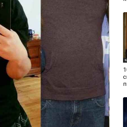
К
1
с
п