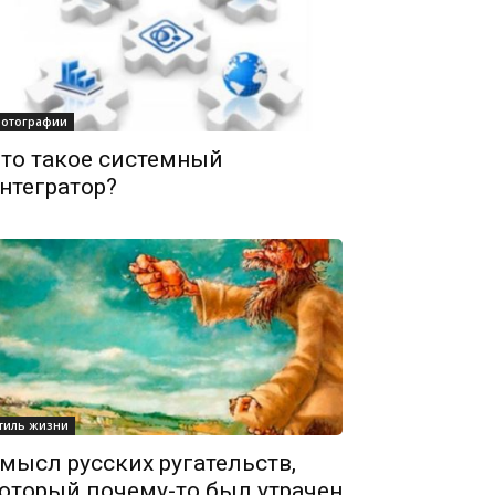
отографии
то такое системный
нтегратор?
тиль жизни
мысл русских ругательств,
оторый почему-то был утрачен