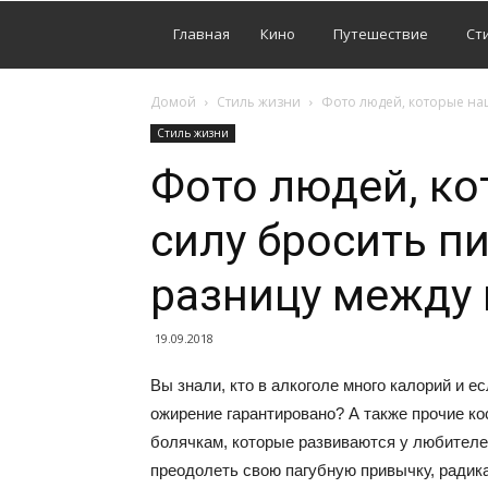
Главная
Кино
Путешествие
Ст
Домой
Стиль жизни
Фото людей, которые наш
Стиль жизни
Фото людей, ко
силу бросить пи
разницу между 
19.09.2018
Вы знали, кто в алкоголе много калорий и е
ожирение гарантировано? А также прочие к
болячкам, которые развиваются у любителей
преодолеть свою пагубную привычку, радик