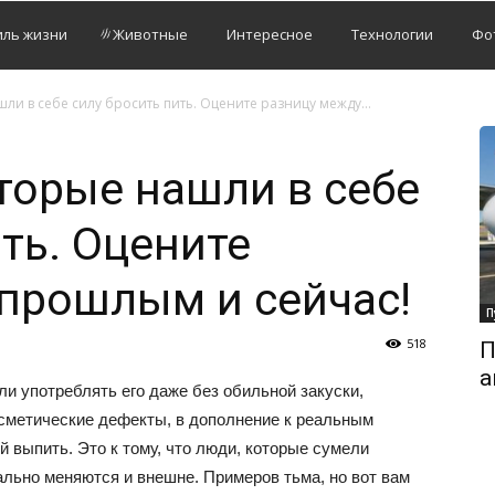
иль жизни
Животные
Интересное
Технологии
Фо
ли в себе силу бросить пить. Оцените разницу между...
торые нашли в себе
ть. Оцените
прошлым и сейчас!
П
518
П
а
сли употреблять его даже без обильной закуски,
осметические дефекты, в дополнение к реальным
 выпить. Это к тому, что люди, которые сумели
ально меняются и внешне. Примеров тьма, но вот вам