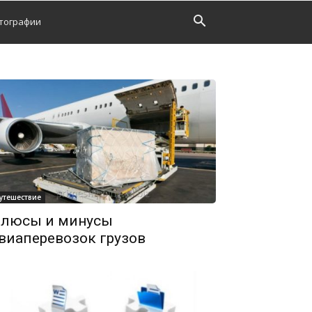
тографии
утешествие
люсы и минусы
виаперевозок грузов