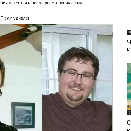
ния алкоголя и после расставания с ним.
! Я сам удивлен!
Ф
Ч
и
С
С
к