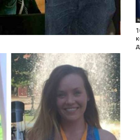
К
1
к
д