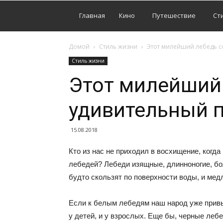
Главная
Кино
Путешествие
Ст
Домой
Стиль жизни
Этот милейший лебедь с
Стиль жизни
Этот милейший
удивительный п
15.08.2018
Кто из нас не приходил в восхищение, когда
лебедей? Лебеди изящные, длинноногие, бо
будто скользят по поверхности воды, и ме
Если к белым лебедям наш народ уже привы
у детей, и у взрослых. Еще бы, черные леб