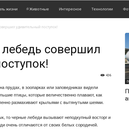
иль жизни
Животные
Интересное
Технологии
Фо
овершил удивительный поступок!
 лебедь совершил
оступок!
436
П
 на прудах, в зоопарках или заповедниках видели
П
льшие птицы, которые величественно плавают, как
а
дленно размахивают крыльями с вытянутыми шеями.
к, то черные лебеди вызывают неподкупный восторг и
еди очень отличаются от своих белых сородичей.