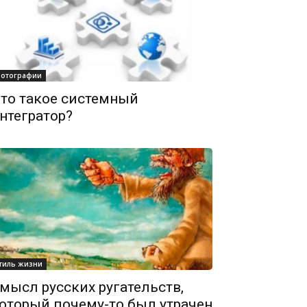
отографии
то такое системный
нтегратор?
тиль жизни
мысл русских ругательств,
оторый почему-то был утрачен