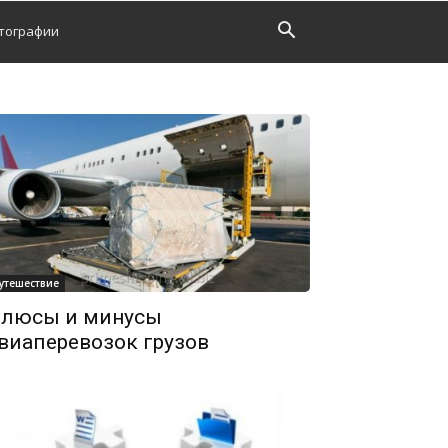
тографии
утешествие
люсы и минусы
виаперевозок грузов