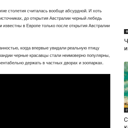
огие столетия считалась вообще абсурдной. И хоть
 источниках, до открытия Австралии черный лебедь
и известны в Европе только после открытия Австралии
Ф
Ч
и
анностью, когда впервые увидали реальную птицу
еландии черные красавцы стали неимоверно популярны,
езентабельно держать в частных дворах и зоопарках.
С
С
к