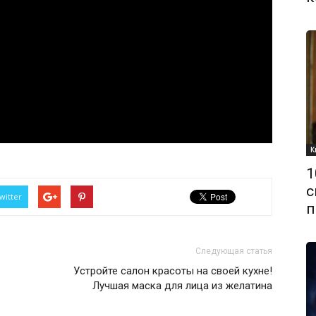
К
1
с
witter
п
Следующая статья
Устройте салон красоты на своей кухне!
Лучшая маска для лица из желатина