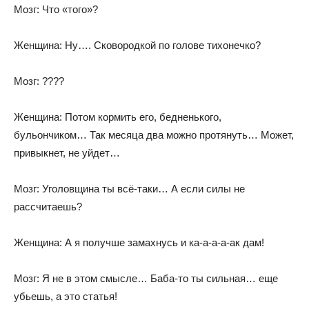
Мозг: Что «того»?
Женщина: Ну…. Сковородкой по голове тихонечко?
Мозг: ????
Женщина: Потом кормить его, бедненького,
бульончиком… Так месяца два можно протянуть… Может,
привыкнет, не уйдет…
Мозг: Уголовщина ты всё-таки… А если силы не
рассчитаешь?
Женщина: А я получше замахнусь и ка-а-а-а-ак дам!
Мозг: Я не в этом смысле… Баба-то ты сильная… еще
убьешь, а это статья!