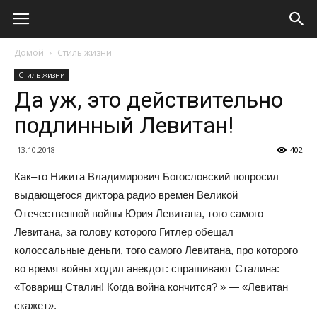
Домой
Стиль жизни
Стиль жизни
Да уж, это действительно
подлинный Левитан!
13.10.2018
402
Как–то Никита Владимирович Богословский попросил
выдающегося диктора радио времен Великой
Отечественной войны Юрия Левитана, того самого
Левитана, за голову которого Гитлер обещал
колоссальные деньги, того самого Левитана, про которого
во время войны ходил анекдот: спрашивают Сталина:
«Товарищ Сталин! Когда война кончится? » — «Левитан
скажет».