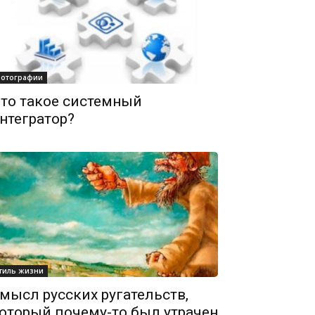
отографии
то такое системный
нтегратор?
тиль жизни
мысл русских ругательств,
оторый почему-то был утрачен