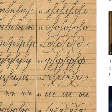
К
1
с
п