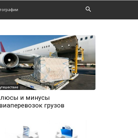
тографии
утешествие
люсы и минусы
виаперевозок грузов