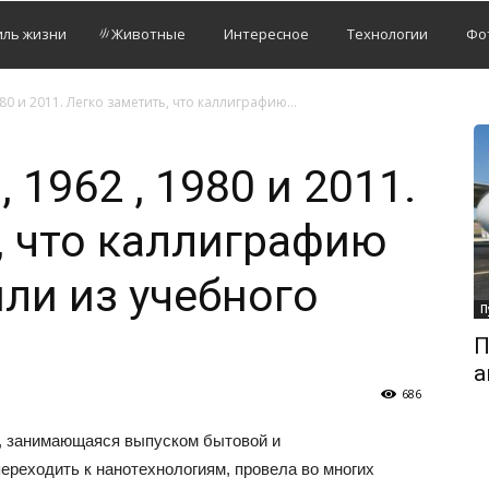
иль жизни
Животные
Интересное
Технологии
Фо
980 и 2011. Легко заметить, что каллиграфию...
 1962 , 1980 и 2011.
, что каллиграфию
ли из учебного
П
П
а
686
я, занимающаяся выпуском бытовой и
ереходить к нанотехнологиям, провела во многих