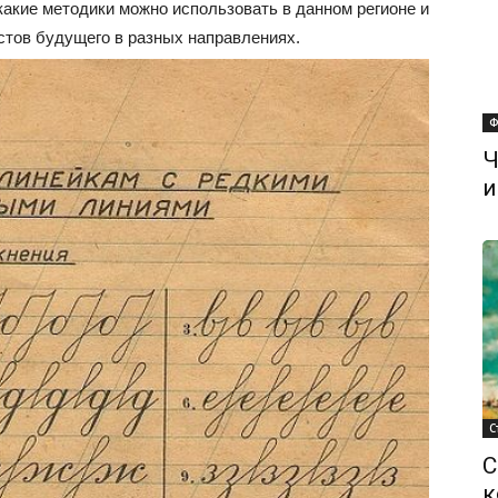
какие методики можно использовать в данном регионе и
стов будущего в разных направлениях.
Ф
Ч
и
С
С
к