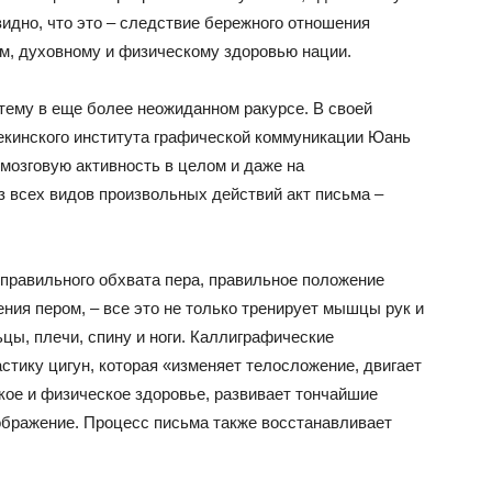
идно, что это – следствие бережного отношения
ям, духовному и физическому здоровью нации.
тему в еще более неожиданном ракурсе. В своей
екинского института графической коммуникации Юань
мозговую активность в целом и даже на
з всех видов произвольных действий акт письма –
 правильного обхвата пера, правильное положение
ения пером, – все это не только тренирует мышцы рук и
льцы, плечи, спину и ноги. Каллиграфические
стику цигун, которая «изменяет телосложение, двигает
кое и физическое здоровье, развивает тончайшие
ображение. Процесс письма также восстанавливает