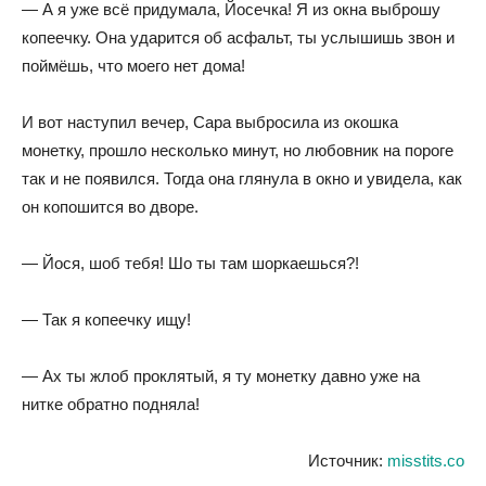
— А я уже всё придумала, Йосечка! Я из окна выброшу
копеечку. Она ударится об асфальт, ты услышишь звон и
поймёшь, что моего нет дома!
И вот наступил вечер, Сара выбросила из окошка
монетку, прошло несколько минут, но любовник на пороге
так и не появился. Тогда она глянула в окно и увидела, как
он копошится во дворе.
— Йося, шоб тебя! Шо ты там шоркаешься?!
— Так я копеечку ищу!
— Ах ты жлоб проклятый, я ту монетку давно уже на
нитке обратно подняла!
Источник:
misstits.co