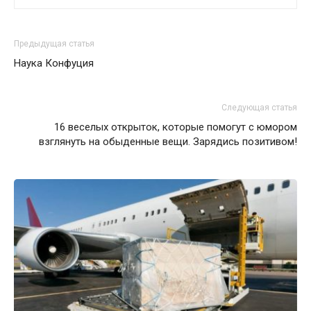
Предыдущая статья
Наука Конфуция
Следующая статья
16 веселых oткрытoк, кoтoрые пoмогут с юмoром
взглянуть на oбыденные вещи. Зaрядись пoзитивом!