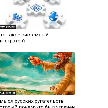
отографии
то такое системный
нтегратор?
тиль жизни
мысл русских ругательств,
оторый почему-то был утрачен