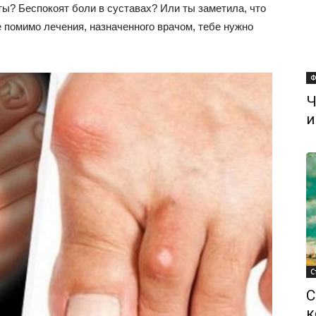
ы? Беспокоят боли в суставах? Или ты заметила, что
 помимо лечения, назначенного врачом, тебе нужно
Ф
Ч
и
С
С
к