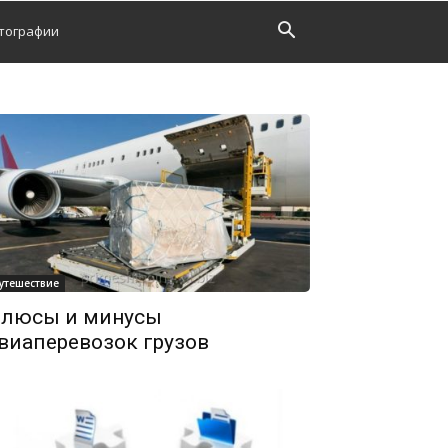
тографии
утешествие
люсы и минусы
виаперевозок грузов