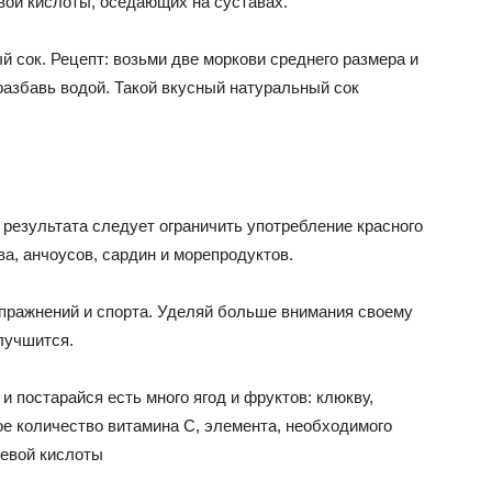
вой кислоты, оседающих на суставах.
 сок. Рецепт: возьми две моркови среднего размера и
разбавь водой. Такой вкусный натуральный сок
результата следует ограничить употребление красного
ва, анчоусов, сардин и морепродуктов.
пражнений и спорта. Уделяй больше внимания своему
лучшится.
и постарайся есть много ягод и фруктов: клюкву,
 количество витамина С, элемента, необходимого
чевой кислоты