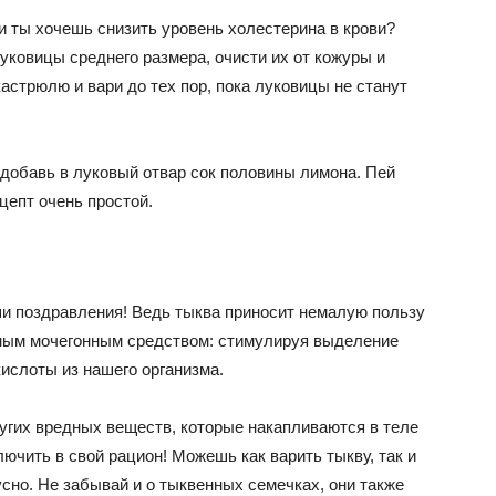
и ты хочешь снизить уровень холестерина в крови?
луковицы среднего размера, очисти их от кожуры и
астрюлю и вари до тех пор, пока луковицы не станут
добавь в луковый отвар сок половины лимона. Пей
ецепт очень простой.
и поздравления! Ведь тыква приносит немалую пользу
ным мочегонным средством: стимулируя выделение
ислоты из нашего организма.
ругих вредных веществ, которые накапливаются в теле
ючить в свой рацион! Можешь как варить тыкву, так и
усно. Не забывай и о тыквенных семечках, они также