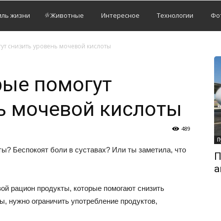
иль жизни
Животные
Интересное
Технологии
Фо
ут снизить уровень мочевой кислоты
рые помогут
ь мочевой кислоты
489
П
ы? Беспокоят боли в суставах? Или ты заметила, что
П
а
вой рацион продукты, которые помогают снизить
ны, нужно ограничить употребление продуктов,