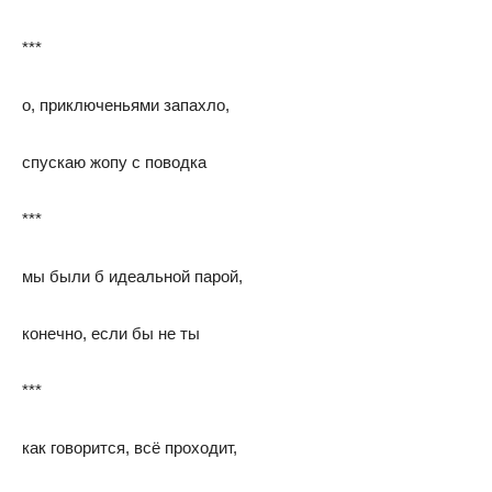
***
о, приключеньями запахло,
спускаю жопу с поводка
***
мы были б идеальной парой,
конечно, если бы не ты
***
как говорится, всё проходит,