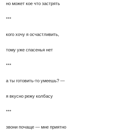
но может кое что застрять
***
кого хочу я осчастливить,
тому уже спасенья нет
***
а ты готовить-то умеешь? —
я вкусно режу колбасу
***
звони почаще — мне приятно