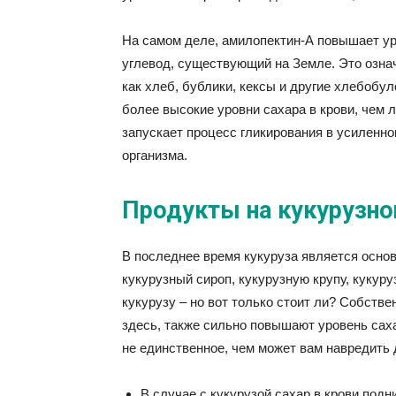
На самом деле, амилопектин-А повышает ур
углевод, существующий на Земле. Это означ
как хлеб, бублики, кексы и другие хлебобу
более высокие уровни сахара в крови, чем 
запускает процесс гликирования в усиленно
организма.
Продукты на кукурузно
В последнее время кукуруза является основ
кукурузный сироп, кукурузную крупу, кукуру
кукурузу – но вот только стоит ли? Собстве
здесь, также сильно повышают уровень саха
не единственное, чем может вам навредить 
В случае с кукурузой сахар в крови подн