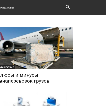
тографии
утешествие
люсы и минусы
виаперевозок грузов