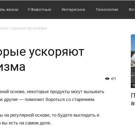
иль жизни
Животные
Интересное
Технологии
Фо
оряют старение организма
торые ускоряют
изма
471
П
вной основе, некоторые продукты могут вызывать
П
ак другие — помогают бороться со старением.
а
 на регулярной основе, то будете выглядеть и
м вы есть на самом деле.