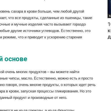
овень сахара в крови больше, чем любой другой
К
ает, что все продукты, сделанные из пшеницы, такие
1
лочные и мучные изделия часто вызывают гораздо
к
любые другие источники углеводов. Естественно, это
д
м режиме, что и приводит к ускорению старения
й основе
ой очень многих продуктов – вы можете найти
зные чипсы, масло. Естественно, можно есть и просто
нно говоря, очень многие продукты, о которых идет речь
ра в крови, запуская процессы гликирования. Но это
данный продукт и производные от него.
имается не из-за глюкозы, а из-за фруктозы.