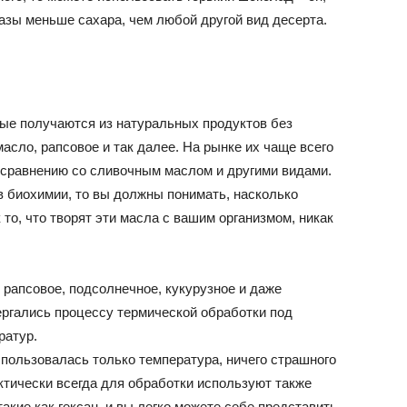
разы меньше сахара, чем любой другой вид десерта.
рые получаются из натуральных продуктов без
асло, рапсовое и так далее. На рынке их чаще всего
 сравнению со сливочным маслом и другими видами.
в биохимии, то вы должны понимать, насколько
то, что творят эти масла с вашим организмом, никак
 рапсовое, подсолнечное, кукурузное и даже
ергались процессу термической обработки под
ратур.
пользовалась только температура, ничего страшного
ктически всегда для обработки используют также
кие как гексан, и вы легко можете себе представить,