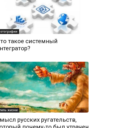
отографии
то такое системный
нтегратор?
тиль жизни
мысл русских ругательств,
оторый почему-то был утрачен