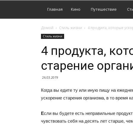
Главная
Кино
Путешествие
Ст
Домой
Стиль жизни
4 продукта, которые уск
Стиль жизни
4 продукта, ко
старение орган
26.03.2019
Когда вы едите ту или иную пищу на ежедне
ускорение старения организма, в то время к
Е
сли вы будете есть неправильные продукты
чувствовать себя на десять лет старше, че