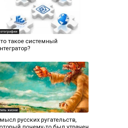
отографии
то такое системный
нтегратор?
тиль жизни
мысл русских ругательств,
оторый почему-то был утрачен