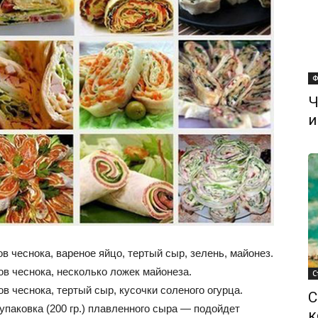
Ф
Ч
и
в чеснока, вареное яйцо, тертый сыр, зелень, майонез.
ков чеснока, несколько ложек майонеза.
С
ов чеснока, тертый сыр, кусочки соленого огурца.
С
паковка (200 гр.) плавленного сыра — подойдет
к