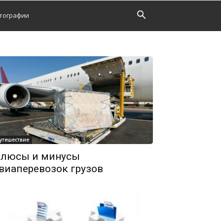
тографии
утешествие
люсы и минусы
виаперевозок грузов