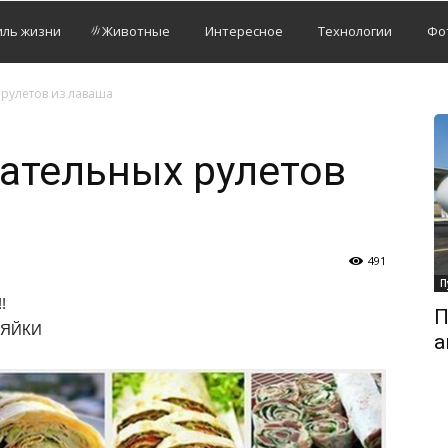
иль жизни
Животные
Интересное
Технологии
Фо
рулетов из лаваша
ательных рулетов
491
П
!
П
ЗЯЙКИ
а