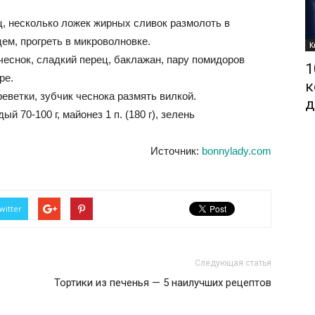
, несколько ложек жирных сливок размолоть в
ем, прогреть в микроволновке.
К
еснок, сладкий перец, баклажан, пару помидоров
1
ре.
к
ветки, зубчик чеснока размять вилкой.
д
й 70-100 г, майонез 1 п. (180 г), зелень
Источник:
bonnylady.com
witter
Следующая статья
Тортики из печенья — 5 наилучших рецептов