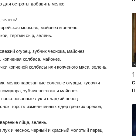
о для остроты добавить мелко
,зелень!
орейская морковь, майонез и зелень.
ой, тертый сыр, зелень.
свежий огурец, зубчик чеснока, майонез.
, копченая колбаса, майонез.
К
очки копченой колбасы или копченого мяса, зелень,
1
с
ик, мелко нарезанные соленые огурцы, кусочки
п
 помидора, зубчик чеснока и майонез.
пассерованные лук и сладкий перец
еснок, горсть измельченных ядер грецких орехов,
вареные яйца, зелень.
 лук и чеснок, черный и красный молотый перец