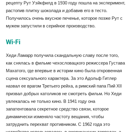
рецепту Рут Уэйкфилд в 1930 году пошла на эксперимент,
растопив плитку шоколада и добавив его в тесто.
Получилось очень вкусное печенье, которое позже Рут с
мужем запустили в серийное производство.
Wi-Fi
Хеди Ламарр получила скандальную славу после того,
как снялась в фильме чехословацкого режиссера Густава
Махатого, где впервые в истории кино была откровенная
сцена сексуального характера. За это Адольф Гитлер
назвал ее врагом Третьего рейха, а римский папа Пий XII
призвал добрых католиков не смотреть фильм. Но Хеди
увлекалась не только кино. В 1941 году она
запатентовала секретное средство связи, которое
динамически изменяло частоту вещания, чтобы
затруднить перехват противником. С 1962 года это
устройство использовалось в американских торпедах, а