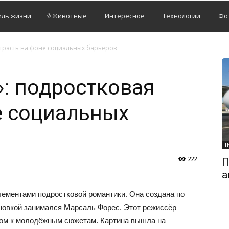
иль жизни
Животные
Интересное
Технологии
Фо
страсть на фоне социальных барьеров
»: подростковая
е социальных
П
222
П
а
лементами подростковой романтики. Она создана по
новкой занимался Марсаль Форес. Этот режиссёр
ом к молодёжным сюжетам. Картина вышла на