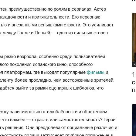
стен преимущественно по ролям в сериалах. Актёр
агадочности и притягательности. Его персонаж
тью и внезапными вспышками страсти. Это усиливает
 между Галле и Пеньей — одна из сильных сторон
ы резко возросла, особенно среди пользователей
ого поколения испанского кино, способного
К
ря платформам, где выходят популярные
фильмы
и
1
иноленту более прохладно, чем восторженные зрителей.
с
удаётся выйти за рамки сценарных шаблонов, что
п
между зависимостью от влюблённости и обретением
: что важнее — страсть или самостоятельность? Герои
ать решения. Они преодолевают социальные различия и
хностность подачи затрудняет глубокое погружение в