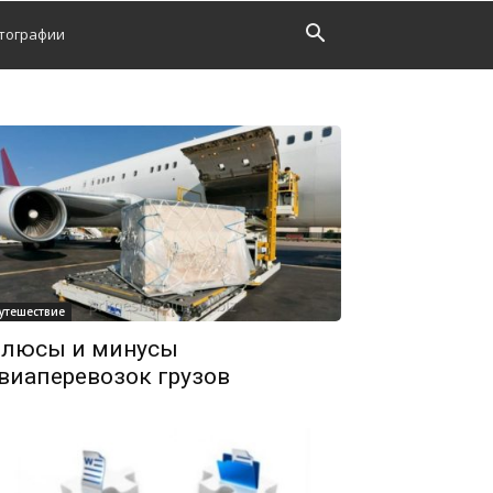
тографии
утешествие
люсы и минусы
виаперевозок грузов