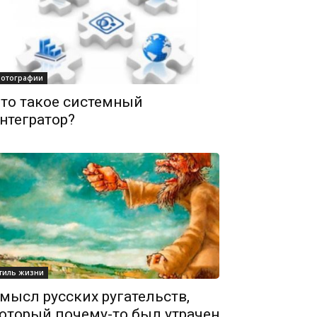
отографии
то такое системный
нтегратор?
тиль жизни
мысл русских ругательств,
оторый почему-то был утрачен