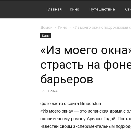
Главная
Кино
Путешествие
Ст
Домой
Кино
«Из моего окна»: подростковая 
Кино
«Из моего окна
страсть на фон
барьеров
25.11.2024
фото взято с сайта filmach.fun
«Из моего окна» — это испанская драма с э
одноименному роману Арианы Годой. Поста
известен своим экспериментальным подход