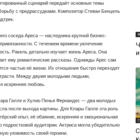
даптированный сценарий передаёт основные темы
 борьбу с предрассудками. Композитор Стеван Бенцель
дтрек.
Ф
его соседа Ареса — наследника крупной бизнес-
 привязанности. С течением времени увлечение
Ч
сть. Ракель детально изучает жизнь Ареса. Она
и
ает ему романтические рассказы. Однажды Арес сам
ится частью её жизни. Их отношения быстро переходят
 страсти. Между двумя молодыми людьми,
я искренняя любовь.
ара Галле и Хулио Пенья Фернандес — два молодых
сла после выхода картины. Для Клары Галле эта роль
ёрский опыт, её обаяние, искренняя и эмоциональная
С
о подростковой аудитории. Актриса могла убедительно
С
ную уязвимость своей героини.
к