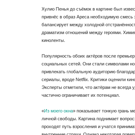
Хулио Пенья до съёмок в картине был изве
привнёс в образ Ареса необходимую смесь з
балансирует между холодной отстранённос
драматизм отношений между героями. Химия
киноленты.
Популярность обоих актёров после премьер
социальных сетей. Они стали символами нов
привлекать глобальную аудиторию благода
сериалы, вроде Netflix. Критики оценили к
Эксперты отметили, что актёрам не всегда 
частично ограничивает их потенциал.
«
Из моего окна
» показывает тонкую грань 
личной свободы. Картина поднимает вопрос
проходят путь взросления и учатся приним
внутренние страхи. Однако некоторая повер