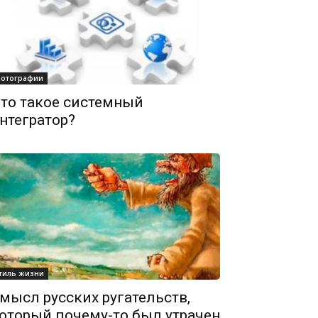
отографии
то такое системный
нтегратор?
тиль жизни
мысл русских ругательств,
оторый почему-то был утрачен