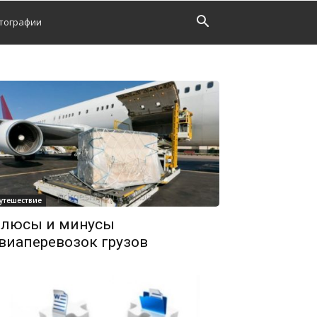
тографии
утешествие
люсы и минусы
виаперевозок грузов