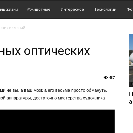
иль жизни
Животные
Интересное
Технологии
Фо
еских иллюзий
ных оптических
487
П
ми не вы, а ваш мозг, а его весьма просто обмануть.
П
ной аппаратуры, достаточно мастерства художника
а