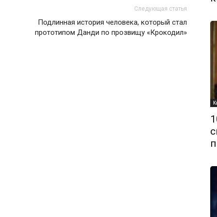
Следующая статья
Подлинная история человека, который стал
прототипом Данди по прозвищу «Крокодил»
К
1
с
п