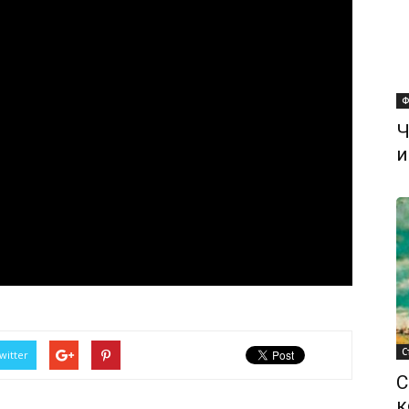
Ф
Ч
и
С
witter
С
к