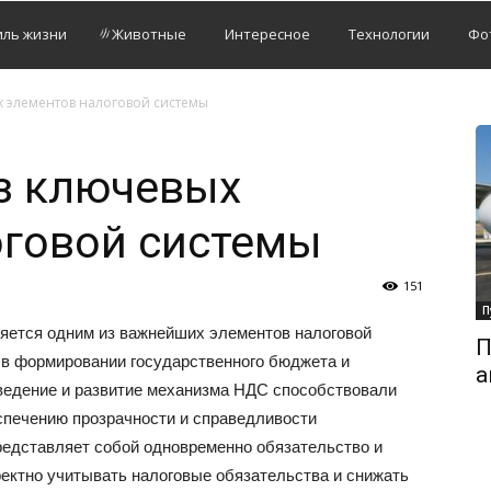
иль жизни
Животные
Интересное
Технологии
Фо
х элементов налоговой системы
з ключевых
оговой системы
151
П
яется одним из важнейших элементов налоговой
П
 в формировании государственного бюджета и
а
ведение и развитие механизма НДС способствовали
спечению прозрачности и справедливости
представляет собой одновременно обязательство и
ектно учитывать налоговые обязательства и снижать