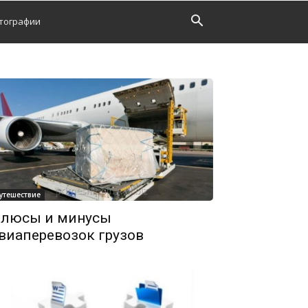
тографии
утешествие
люсы и минусы
виаперевозок грузов