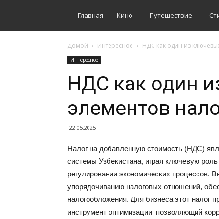
Главная
Кино
Путешествие
Ст
Домой
Интересное
НДС как один из ключевы
Интересное
НДС как один и
элементов нал
22.05.2025
Налог на добавленную стоимость (НДС) явл
системы Узбекистана, играя ключевую роль
регулировании экономических процессов. В
упорядочиванию налоговых отношений, обе
налогообложения. Для бизнеса этот налог 
инструмент оптимизации, позволяющий корр