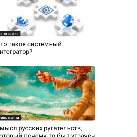
отографии
то такое системный
нтегратор?
тиль жизни
мысл русских ругательств,
оторый почему-то был утрачен