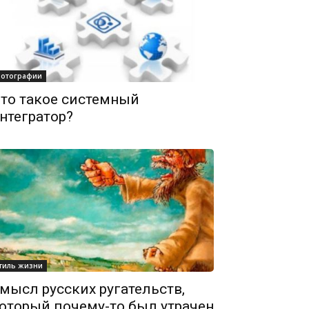
отографии
то такое системный
нтегратор?
тиль жизни
мысл русских ругательств,
оторый почему-то был утрачен