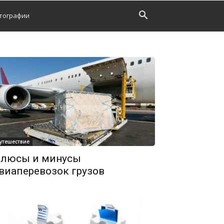
тографии
утешествие
люсы и минусы
виаперевозок грузов