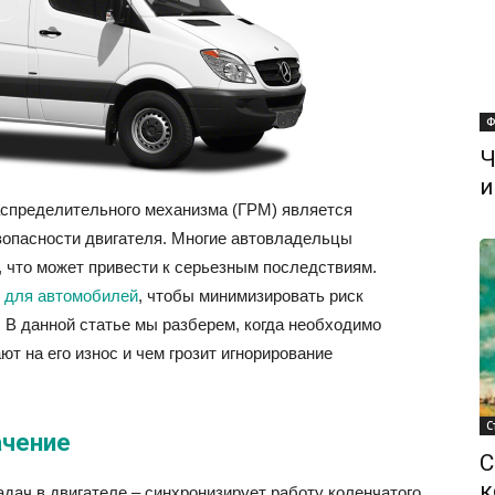
Ф
Ч
и
аспределительного механизма (ГРМ) является
зопасности двигателя. Многие автовладельцы
 что может привести к серьезным последствиям.
и для автомобилей
, чтобы минимизировать риск
 В данной статье мы разберем, когда необходимо
т на его износ и чем грозит игнорирование
С
ачение
С
к
дач в двигателе – синхронизирует работу коленчатого