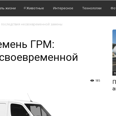
иль жизни
Животные
Интересное
Технологии
Фо
: последствия несвоевременной замены
емень ГРМ:
есвоевременной
П
185
П
а