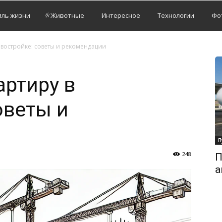
иль жизни
Животные
Интересное
Технологии
Фо
овостройке: советы и рекомендации
артиру в
оветы и
П
248
П
а