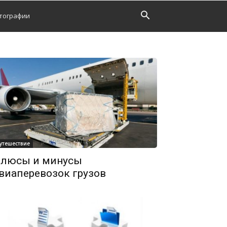
тографии
утешествие
люсы и минусы
виаперевозок грузов