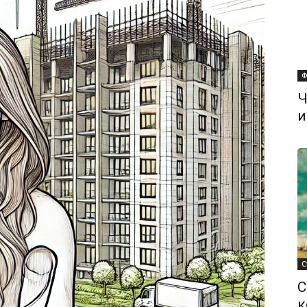
Ф
Ч
и
С
С
к