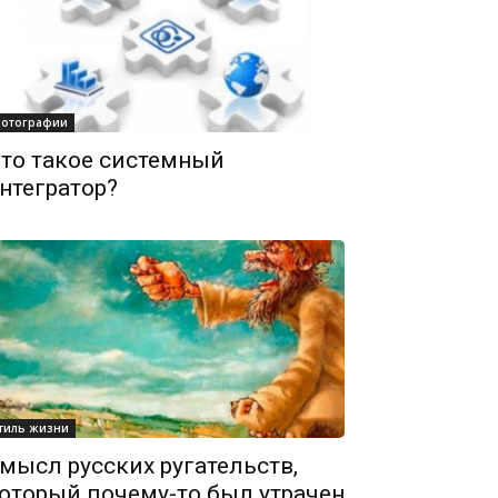
отографии
то такое системный
нтегратор?
тиль жизни
мысл русских ругательств,
оторый почему-то был утрачен